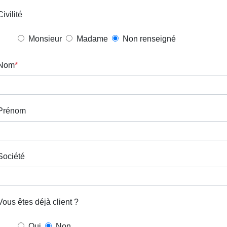
Civilité
Monsieur
Madame
Non renseigné
Nom
Prénom
Société
Vous êtes déjà client ?
Oui
Non